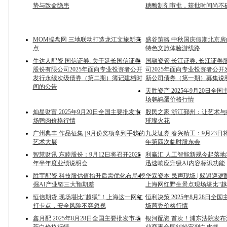
势与致命隐患
糖酶制剂审批，获批时间尚不
MOM操盘网 三地联动打造龙江文旅新亮
盛谷策略 中秋国庆假期北京房
点
特色文旅体验游线路
牛达人配资 国信证券: 关于延长国信证券
国融资管 长江证券: 长江证券
股份有限公司2025年面向专业投资者公开
司2025年面向专业投资者公
发行永续次级债券（第二期）簿记建档时
新公司债券（第一期）募集说
间的公告
天胜资产 2025年9月20日全
场鹌鹑蛋价格行情
灿星财富 2025年9月20日全国主要批发市
股民之家 浙江鄞州：让艺术
场鸭肉价格行情
璀璨火花
广州典丰 作品征集 | 9月份奖项拿到手软的
九龙证券 春兴精工：9月23日将
艺术大展
年第四次临时股东会
智慧财讯 东睦股份：9月12日将召开2025
利赢汇 人工智能新规今起落
年半年度业绩说明会
迅速响应升级AI内容标识功能
胜宇配资 科技股估值抬升后需优化布局 挖
华霖资本 民声现场 | 躲避巡
掘AI产业链三大预期差
上海网红野生景点现场堪比“越
恒信期货 现场堪比“越狱”！上海这一网红
恒利决策 2025年8月28日全
打卡点，安全风险不容忽视
场茴香价格行情
鑫月配 2025年8月28日全国主要批发市场
银河配资 首次！浦东法院发