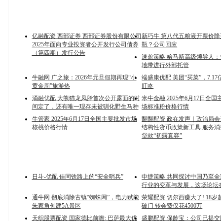
亿融配资 西部证券 西部证券股份有限公司
新巧牛 第八代五粮液开票价降至
2025年面向专业投资者公开发行公司债券
瓶？公司回应
（第四期）发行公告
速盈策略 哈马斯高级领导人
地带进行外部托管
牛融网 广之旅：2026年元旦假期再现“小
端盛康优配 美团“买菜”，7.1
黄金周”旅游热
叮咚
涌融优配 大熊猫龙凤胎首次公开露面的时
米牛金融 2025年6月17日全
间定了，还有唯一现存未被驯化野生马种
场标准粉价格行情
牛管家 2025年6月17日全国主要批发市场
翻翻配资 政在发声｜政治局
核桃价格行情
结构性货币政策新工具 服务
贷款“初露真容”
日斗-优配 佳同铁路上的“安全哨兵”
申捷策略 共同探讨中国乃至
行业的变革与发展，这场论坛
通牛网 彻底消除古镇“蜘蛛网”，电力赋能
荣耀配资 切尔西赚大了! 18
朱家角创建5A景区
破门 转会费仅花4500万
天织股票配资 国家德比前瞻: 巴萨最大优
盛鹏配资 保龄宝：公司已提