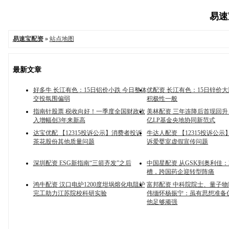
易速宝
易速宝配资
»
站点地图
最新文章
好多牛 长江有色：15日铝价小跌 今日整体
优配资 长江有色：15日锌价大
交投氛围偏弱
积极性一般
指南针股票 税收向好！一季度全国财政收
美林配资 三年连降后首现回升！
入增幅创3年来新高
亿LP基金央地协同新范式
达宝优配 【12315投诉公示】消费者投诉
牛达人配资 【12315投诉公
茶花股份其他质量问题
诉爱婴室虚假宣传问题
深圳配资 ESG新指南“三箭齐发”之后
中国星配资 从GSK到奥利佳：
槽，跨国药企迎转型阵痛
鸿牛配资 汉口电炉1200度坩埚熔化电阻炉
富邦配资 中科院院士、量子
完工助力江苏院校科研实验
伟缅怀杨振宁：虽有思想准备
他足够顽强