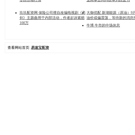
茭白价格行情
业商事合同纠纷审判白皮书
玖玖配资网 保险公司擅自改编电视剧《亮
大御优配 新湖能源（原油）9
剑》主题曲用于内部活动，作者起诉索赔
油价或偏震荡，等待新的消息
100万
牛博 牛市的中场休息
查看网站首页:
易速宝配资